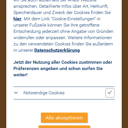
ansprechen. Detaillierte Infos über Art, Herkunft,
Speicherdauer und Zweck der Cookies finden Sie
hier
. Mit dem Link "Cookie-Einstellungen" in
unserer Fußzeile können Sie Ihre getroffene
Entscheidung jederzeit ohne Angabe von Gründen
Für Sie da!
widerrufen oder anpassen. Weitere Informationen
Von Mo-Fr von 08:00 - 16:30
zu den verwendeten Cookies finden Sie außerdem
Uhr unter +43 (0)50202 - 5400
in unserer
Datenschutzerklärung
.
und per E-Mail.
Jetzt der Nutzung aller Cookies zustimmen oder
Präferenzen angeben und schon surfen Sie
weiter!
Notwendige Cookies
Wo gibt’s die MARIE?
Hier finden Sie die
Damit funktioniert beim Besuch unserer Website
Trafik-Standorte
alles reibungslos.
mit MARIE.
Alle akzeptieren