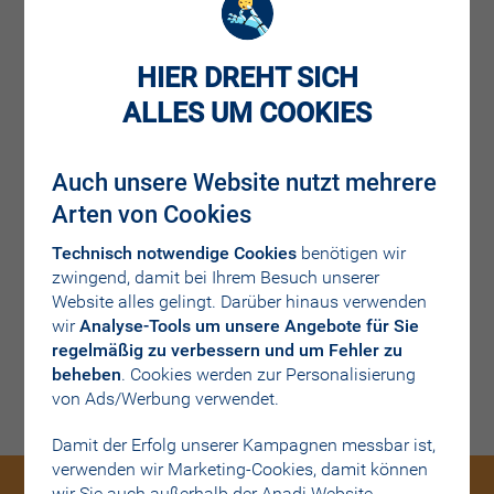
MARIE Trafiken für Sie in Ihrer Umgebung (im
HIER DREHT SICH
Umkreis 50 km)
ALLES UM COOKIES
Auch unsere Website nutzt mehrere
Arten von Cookies
Technisch notwendige Cookies
benötigen wir
zwingend, damit bei Ihrem Besuch unserer
Website alles gelingt. Darüber hinaus verwenden
wir
Analyse-Tools um unsere Angebote für Sie
regelmäßig zu verbessern und um Fehler zu
beheben
. Cookies werden zur Personalisierung
von Ads/Werbung verwendet.
Damit der Erfolg unserer Kampagnen messbar ist,
verwenden wir Marketing-Cookies, damit können
wir Sie auch außerhalb der Anadi Website