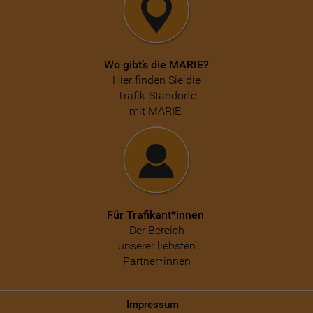
ü
c
k
z
Wo gibt’s die MARIE?
i
Hier finden Sie die
e
Trafik-Standorte
h
mit MARIE.
e
n
Für Trafikant*innen
Der Bereich
unserer liebsten
Partner*innen
Impressum