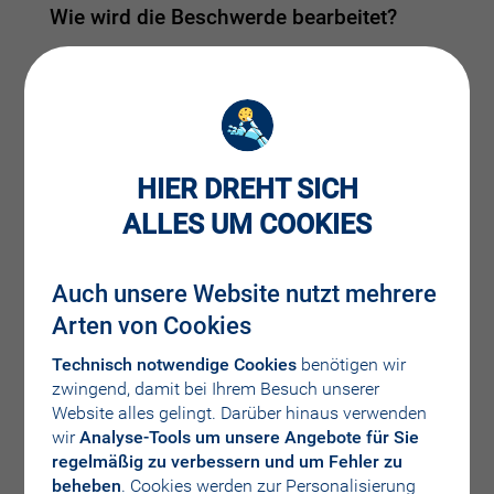
Wie wird die Beschwerde bearbeitet?
Damit wir Ihre Beschwerde bearbeiten können,
benötigen wir folgende Daten von Ihnen.
Damit wir den Sachverhalt objektiv und fair
beurteilen können, wird jeder Fall mit den
HIER DREHT SICH
betroffenen Mitarbeitern besprochen. Da jede
ALLES UM COOKIES
Beschwerde anders gelagert ist, bitten wir Sie um
Verständnis, dass wir keine pauschale
Bearbeitungsdauer angeben können. Unser Ziel ist
Auch unsere Website nutzt mehrere
es, jede Beschwerde innerhalb von 5 Werktagen zu
erledigen. Sollte die Erledigung in diesem Zeitraum
Arten von Cookies
nicht möglich sein, werden wir Sie regelmäßig über
Technisch notwendige Cookies
benötigen wir
den Bearbeitungsstatus informieren.
zwingend, damit bei Ihrem Besuch unserer
Geben Sie Ihren Namen und Ihre Adresse an.
Website alles gelingt. Darüber hinaus verwenden
Beschreiben Sie den Sachverhalt. Versuchen
wir
Analyse-Tools um unsere Angebote für Sie
Sie Ihr Anliegen sachlich zu erklären. Nur so
regelmäßig zu verbessern und um Fehler zu
können wir ohne Verzögerung die notwendigen
beheben
. Cookies werden zur Personalisierung