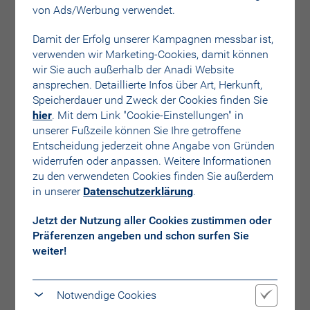
Schritte einleiten.
von Ads/Werbung verwendet.
Nach Eingang Ihrer Beschwerde erhalten Sie
eine Eingangsbestätigung per Mail.
Damit der Erfolg unserer Kampagnen messbar ist,
verwenden wir Marketing-Cookies, damit können
wir Sie auch außerhalb der Anadi Website
Wenn uns das Ergebnis vorliegt, werden Sie
ansprechen. Detaillierte Infos über Art, Herkunft,
umgehend über den Lösungsvorschlag informiert.
Speicherdauer und Zweck der Cookies finden Sie
Für den Fall, dass Sie mit unseren
hier
. Mit dem Link "Cookie-Einstellungen" in
Lösungsvorschlägen nicht einverstanden sind,
unserer Fußzeile können Sie Ihre getroffene
haben Sie die Möglichkeit sich zur
Entscheidung jederzeit ohne Angabe von Gründen
Weiterbearbeitung Ihrer Beschwerde an andere
widerrufen oder anpassen. Weitere Informationen
Stellen zu wenden, insbesondere:
zu den verwendeten Cookies finden Sie außerdem
Gemeinsame Schlichtungsstelle der
in unserer
Datenschutzerklärung
.
Österreichischen Kreditwirtschaft:
www.bankenschlichtung.at
Jetzt der Nutzung aller Cookies zustimmen oder
Für Fremdwährungskredite von Verbrauchern:
Präferenzen angeben und schon surfen Sie
Schlichtungsstelle für Verbraucher:
weiter!
www.verbraucherschlichtung.at
Online-Plattform der Europäischen
Kommission:
Notwendige Cookies
http://ec.europa.eu/consumers/odr/